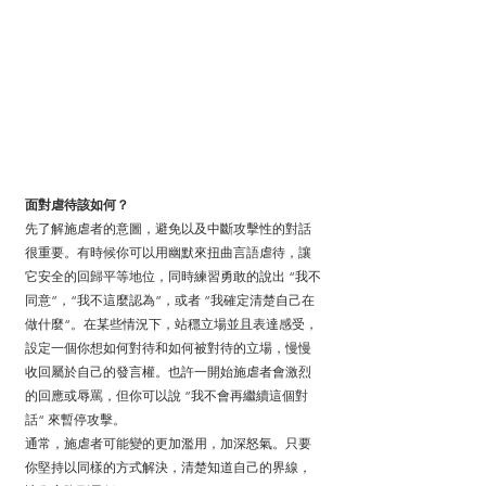
面對虐待該如何？
先了解施虐者的意圖，避免以及中斷攻擊性的對話
很重要。有時候你可以用幽默來扭曲言語虐待，讓
它安全的回歸平等地位，同時練習勇敢的說出 “我不
同意”，“我不這麼認為”，或者 ”我確定清楚自己在
做什麼“。在某些情況下，站穩立場並且表達感受，
設定一個你想如何對待和如何被對待的立場，慢慢
收回屬於自己的發言權。也許一開始施虐者會激烈
的回應或辱罵，但你可以說 ”我不會再繼續這個對
話“ 來暫停攻擊。
通常，施虐者可能變的更加濫用，加深怒氣。只要
你堅持以同樣的方式解決，清楚知道自己的界線，