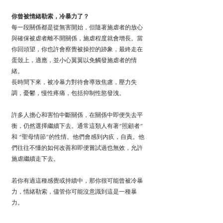
你曾被情緒勒索，冷暴力了？
每一段關係都是從無害開始，但隨著施虐者的放心
與確保被虐者離不開關係，施虐程度就會增長。當
你回頭望，你也許會察覺被操控的跡象，最終走在
蛋殼上，適應，並小心翼翼以免觸發施虐者的情
緒。
長時間下來，被冷暴力對待會導致焦慮，壓力失
調，憂鬱，慢性疼痛，包括抑制性慾發洩。
許多人擔心和害怕中斷關係，在關係中即便失去平
衡，仍然選擇繼續下去。通常這類人有著“照顧者” 
和 “聖母情節“的性情。他們會感到內疚，自責。他
們往往不懂的如何改善和即便嘗試過也無效，允許
施虐繼續走下去。
若你有過這種感覺或持續中，那你很可能曾被冷暴
力，情緒勒索，儘管你可能沒意識到這是一種暴
力。