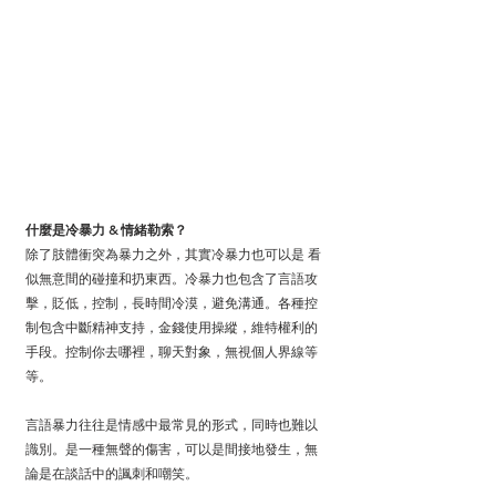
什麼是冷暴力 & 情緒勒索？
除了肢體衝突為暴力之外，其實冷暴力也可以是 看
似無意間的碰撞和扔東西。冷暴力也包含了言語攻
擊，貶低，控制，長時間冷漠，避免溝通。各種控
制包含中斷精神支持，金錢使用操縱，維特權利的
手段。控制你去哪裡，聊天對象，無視個人界線等
等。
言語暴力往往是情感中最常見的形式，同時也難以
識別。是一種無聲的傷害，可以是間接地發生，無
論是在談話中的諷刺和嘲笑。