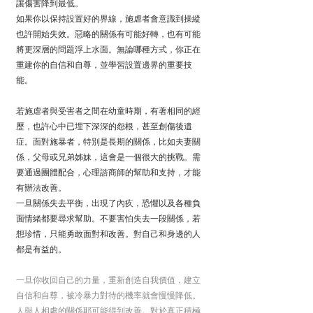
讓傷害降到最低。
如果你以保持設置好的界線，施虐者會意識到操縱
也許開始失效。惡略的關係有可能好轉，也有可能
將更深層的問題浮上水面。無論哪種方式，你正在
重建你的自信和自尊，並學習設置邊界的重要技
能。
若施虐者與受害者之間在幼童時期，有著相同的經
歷，也許心中已埋下深深的怨根，甚至創傷後遺
症。面對施暴者，特別是長期的關係，比如夫妻關
係，父母或兄弟姊妹，這會是一個很大的挑戰。需
要通過團體配合，心理諮商師的幫助和支持，才能
有辦法改善。
一旦關係失去平衡，出現了內疚，恐懼以及各種負
面情緒都要尋求幫助。不要害怕失去一段關係，若
想珍惜，只能勇敢面對和改善。對自己和身邊的人
都是有益的。
一旦你收回自己的力量，重新創造自我價值，建立
自信和自尊，被冷暴力對待的機率就會慢慢降低。
人與人相處的關係耶可能得到改善。對於真正積極