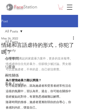
Face
Station
Post
All Posts
May 26, 2022
All Posts
情緒和言語虐待的形式，你犯了
Beauty
嗎？
心理學問
每年有300萬起的家庭暴力案件，更多的並未報導。
情感虐待往往先於暴力，但卻很少被討論。男女都
12星座
可以是施虐者，不幸的是，自己卻沒察覺。
兩性關係
為什麼情緒暴力難以辨識？
美食 Foodie
它可能是微妙的，因為施虐者和受害者經常性活在
這樣的氛圍中，習以為常。過去，你可能在關係中
曾經被如此對待，有著熟悉感確難以解釋。
隨著時間的推移，施虐者逐漸削弱你的自尊心，你
會感到內疚，懷疑自己。