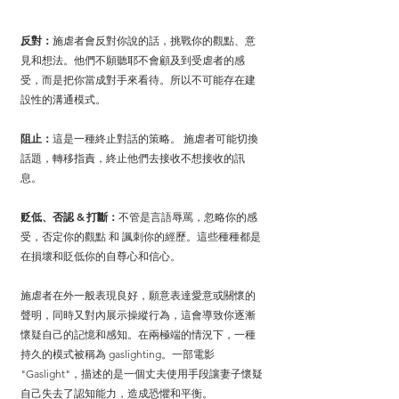
反對：
施虐者會反對你說的話，挑戰你的觀點、意
見和想法。他們不願聽耶不會顧及到受虐者的感
受，而是把你當成對手來看待。所以不可能存在建
設性的溝通模式。
阻止：
這是一種終止對話的策略。 施虐者可能切換
話題，轉移指責，終止他們去接收不想接收的訊
息。
贬低、否認 & 打斷：
不管是言語辱罵，忽略你的感
受，否定你的觀點 和 諷刺你的經歷。這些種種都是
在損壞和貶低你的自尊心和信心。
施虐者在外一般表現良好，願意表達愛意或關懷的
聲明，同時又對內展示操縱行為，這會導致你逐漸
懷疑自己的記憶和感知。在兩極端的情況下，一種
持久的模式被稱為 gaslighting。一部電影 
"Gaslight"，描述的是一個丈夫使用手段讓妻子懷疑
自己失去了認知能力，造成恐懼和平衡。