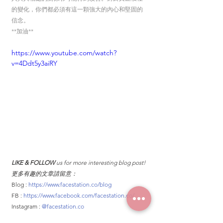
的變化，你們都必須有這一顆強大的內心和堅固的
信念。
**加油**
https://www.youtube.com/watch?
v=4Ddt5y3aiRY
LIKE & FOLLOW 
us for more interesting blog post! 
更多有趣的文章請留意：
Blog : 
https://www.facestation.co/blog
FB : 
https://www.facebook.com/facestation.co/
Instagram : 
@facestation.co