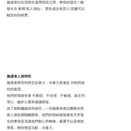
施虐者往往習慣在濫用情節之間，事情的發生一般
發生在 家裡/私人場合/，塑造成沒有證人/證據可以
驗證你的經歷。
施虐者人格特性
施虐者擅長利用言語暴力，冷暴力來滿足 控制與操
控的慾望。
他們的情緒有著 不耐煩、不合理、不敏感、缺乏同
理心、嫉妒心重和滿滿懷疑。
為了能夠繼續保持操控，一些施暴者會試圖將你和
家人朋友都隔離開來。他們的情緒會隨著當天所發
生的事情是否讓他們順心而轉換。嚴重可以是憤怒
辱罵，輕則便是沈默，冷暴力。